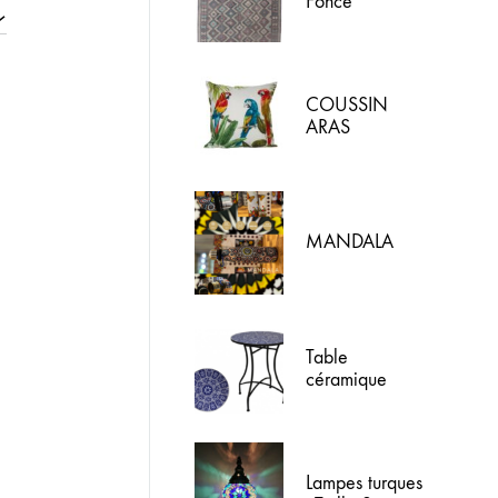
Foncé
COUSSIN
ARAS
NATURAL
MANDALA
Table
céramique
L'Andalouse
Lampes turques