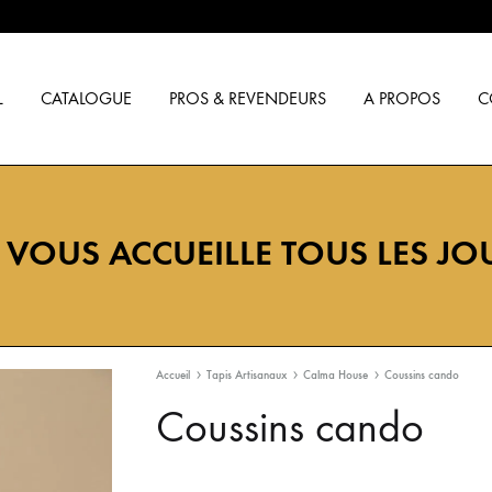
L
CATALOGUE
PROS & REVENDEURS
A PROPOS
C
 VOUS ACCUEILLE TOUS LES JO
Accueil
Tapis Artisanaux
Calma House
Coussins cando
Coussins cando