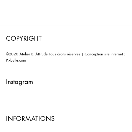
TO
TO
WISHLIST
WISHL
COPYRIGHT
©2020 Atelier B. Attitude Tous droits réservés | Conception site internet :
Pixbulle.com
Instagram
INFORMATIONS