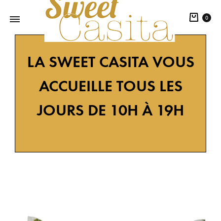
0
Sweet
Décoration
LA SWEET CASITA VOUS
Casita
design
tendance
ACCUEILLE TOUS LES
nature,
une
JOURS DE 10H À 19H
sélection
d'objets
éco
responsables.