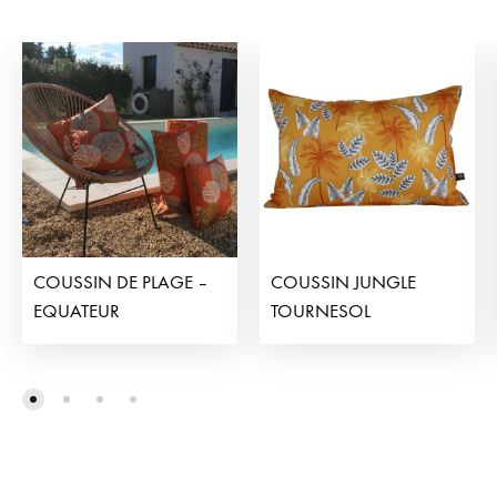
COUSSIN DE PLAGE –
COUSSIN JUNGLE
EQUATEUR
TOURNESOL
ADD
ADD
TO
TO
WISHLIST
WISHL