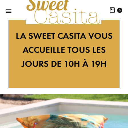
0
Sweet
Décoration
LA SWEET CASITA VOUS
Casita
design
tendance
ACCUEILLE TOUS LES
nature,
une
JOURS DE 10H À 19H
sélection
d'objets
éco
responsables.