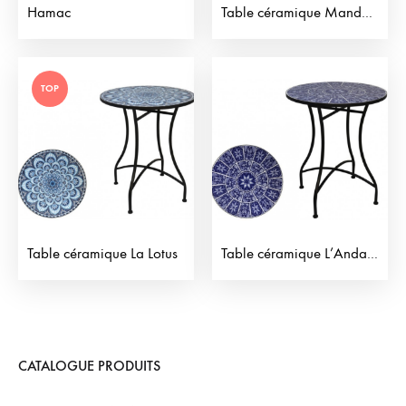
Hamac
Table céramique Mandala
ADD
ADD
TOP
TO
TO
WISHLIST
WISHL
Table céramique La Lotus
Table céramique L’Andalouse
ADD
ADD
TO
TO
WISHLIST
WISHL
CATALOGUE PRODUITS