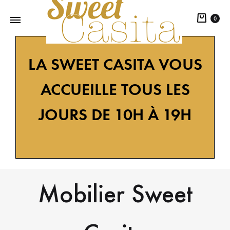
0
Sweet
Décoration
LA SWEET CASITA VOUS
Casita
design
tendance
ACCUEILLE TOUS LES
nature,
une
JOURS DE 10H À 19H
sélection
d'objets
éco
responsables.
Mobilier Sweet